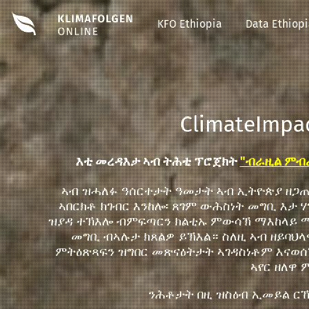
KFO Ethiopia
Data Ethiop
ClimateImpa
እቲ መረዳእታ ኣብ ትሕቲ ፕሮጀክት
"ብራዚል ምብራ
ኣብ ዝሓለፉ ዓሰርተታት ዓመታት ኣብ ኢትዮጵያ ዘጋጠ
ኣበርክቶ ክገብር እንከሎ፡ ጸገም ውሕስነት መግቢ እታ 
ዝያዳ ተኽእሎ ብምፍጣርን ክልቲኡ ምውሳኽ ማእከላይ 
መግቢ ብኣሉታ ክጸልዎ ይኽእል። ስለዚ ኣብ ዘይባ
ምትዕጽጻፍን ዝግበር መጽናዕትታት ኣገዳስነቶም እናወሰኸ
ኣየር ዘለዋ 
ንሕቶታት በዚ ዝስዕብ ኢመይል ርኸቡና፡