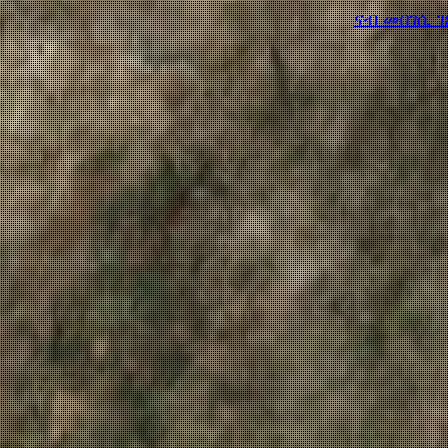
ናብ መበገሲ 