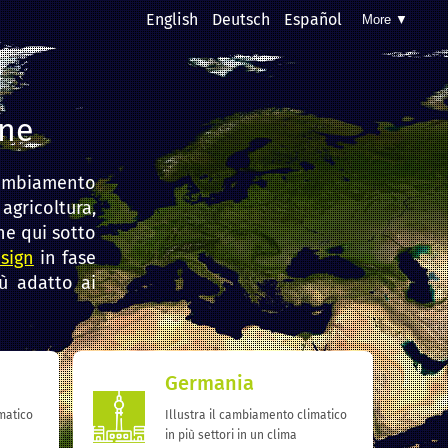
English
Deutsch
Español
More ▼
ine
 cambiamento
gricoltura,
ne qui sotto
sign
in fase
ù adatto ai
Germania
matico
Illustra il cambiamento climatico
in più settori in un clima