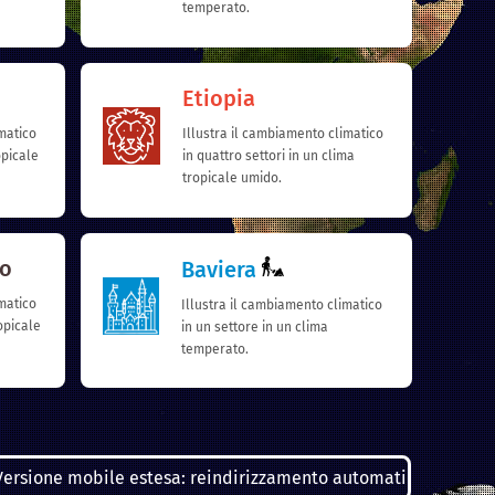
temperato.
Etiopia
matico
Illustra il cambiamento climatico
opicale
in quattro settori in un clima
tropicale umido.
go
Baviera
imatico
Illustra il cambiamento climatico
ropicale
in un settore in un clima
temperato.
ne mobile estesa: reindirizzamento automatico per smartphone e 