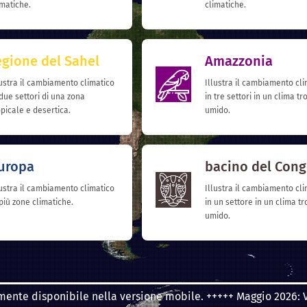
imatiche.
climatiche.
egione del Sahel
Amazzonia
lustra il cambiamento climatico
Illustra il cambiamento cli
 due settori di una zona
in tre settori in un clima tr
opicale e desertica.
umido.
uropa
bacino del Con
lustra il cambiamento climatico
Illustra il cambiamento cl
 più zone climatiche.
in un settore in un clima t
umido.
te disponibile nella versione mobile. +++++ Maggio 2026: Versio