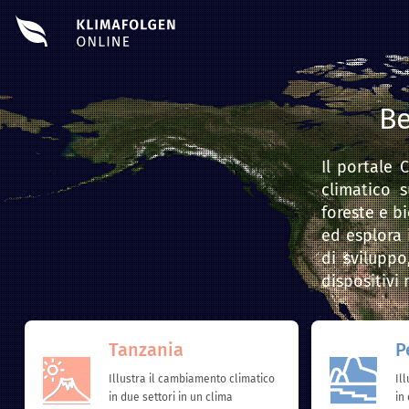
Be
Il portale
C
climatico 
foreste e b
ed esplora i
di svilupp
dispositivi 
Tanzania
P
Illustra il cambiamento climatico
Il
in due settori in un clima
in