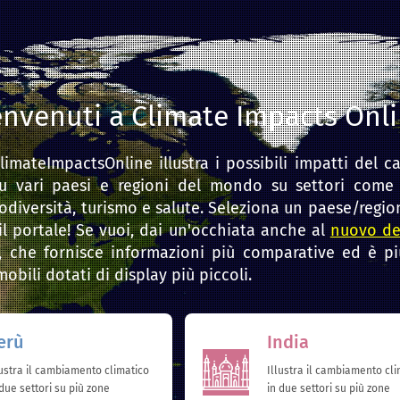
nvenuti a Climate Impacts Onl
limateImpactsOnline
illustra i possibili impatti del
su vari paesi e regioni del mondo su settori come a
iodiversità, turismo e salute.
Seleziona un paese/regio
l portale!
Se vuoi, dai un'occhiata anche al
nuovo de
o, che fornisce informazioni più comparative ed è pi
mobili dotati di display più piccoli.
erù
India
lustra il cambiamento climatico
Illustra il cambiamento cli
 due settori su più zone
in due settori su più zone