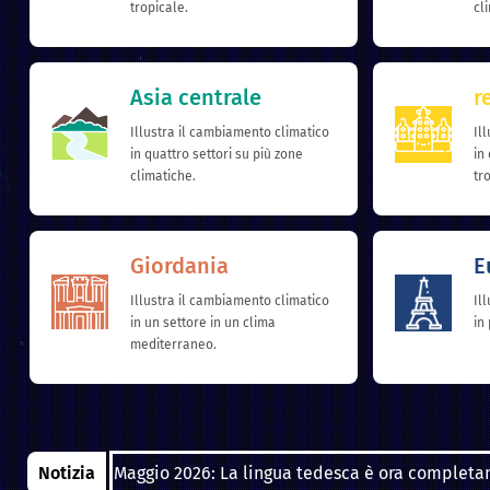
tropicale.
cl
Asia centrale
r
Illustra il cambiamento climatico
Il
in quattro settori su più zone
in
climatiche.
tr
Giordania
E
Illustra il cambiamento climatico
Il
in un settore in un clima
in
mediterraneo.
Notizia
Maggio 2026: La lingua tedesca è ora completamen